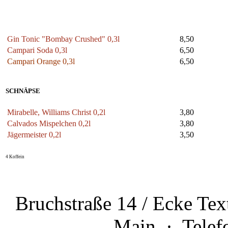
LONGDRINKS
Gin Tonic "Bombay Crushed" 0,3l
8,50
Campari Soda 0,3l
6,50
Campari Orange 0,3l
6,50
SCHNÄPSE
Mirabelle, Williams Christ 0,2l
3,80
Calvados Mispelchen 0,2l
3,80
Jägermeister 0,2l
3,50
4 Koffein
Bruchstraße 14 / Ecke Te
Main · Telefo