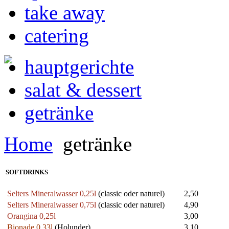
take away
catering
hauptgerichte
salat & dessert
getränke
Home
getränke
SOFTDRINKS
Selters Mineralwasser 0,25l
(classic oder naturel)
2,50
Selters Mineralwasser 0,75l
(classic oder naturel)
4,90
Orangina 0,25l
3,00
Bionade 0,33l
(Holunder)
3,10